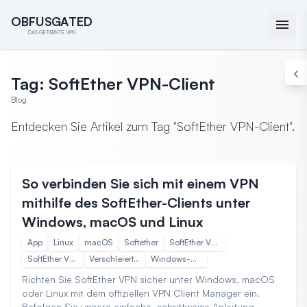
O
O
B
B
F
F
U
U
S
S
G
G
A
A
T
T
E
E
D
D
DAS GETARNTE VPN
Tag: SoftEther VPN-Client
Blog
Entdecken Sie Artikel zum Tag "SoftEther VPN-Client".
Anleitungen
31. Jan. 2025 18:10
So verbinden Sie sich mit einem VPN
mithilfe des SoftEther-Clients unter
Windows, macOS und Linux
App
Linux
macOS
Softether
SoftEther VPN Client Manager
SoftEther VPN-Client
Verschleierte VPN
Windows-Betriebssystem
Richten Sie SoftEther VPN sicher unter Windows, macOS
oder Linux mit dem offiziellen VPN Client Manager ein.
Befolgen Sie unsere einfache, schrittweise Anleitung.