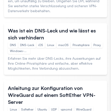
ein, um unauffällig zu bleiben. Umgehen Sie DPI, während
Sie weiterhin starke Verschlüsselung und sicheren VPN-
Datenverkehr beibehalten.
Anleitungen
10. Apr. 2025 13:36
Was ist ein DNS-Leck und wie lässt es
sich verhindern
DNS
DNS-Leck
iOS
Linux
macOS
Privatsphäre
Proxy
Windows-Betriebssystem
Erfahren Sie mehr über DNS-Lecks, ihre Auswirkungen auf
Ihre Online-Privatsphäre und einfache, aber effektive
Möglichkeiten, Ihre Verbindung abzusichern.
Anleitungen
12. Feb. 2025 09:14
Anleitung zur Konfiguration von
WireGuard auf einem SoftEther VPN-
Server
Linux
Softether
Ubuntu
UDP
vpncmd
WireGuard