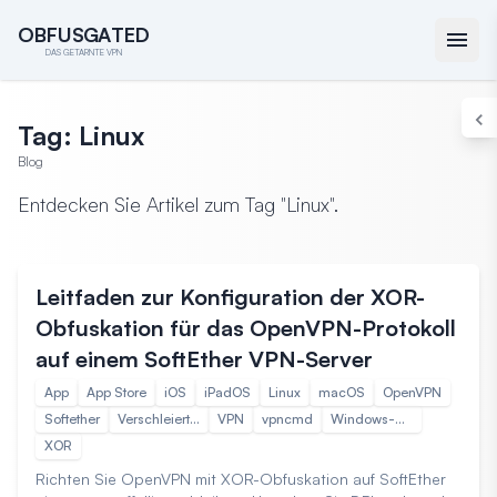
O
O
B
B
F
F
U
U
S
S
G
G
A
A
T
T
E
E
D
D
DAS GETARNTE VPN
Tag: Linux
Blog
Entdecken Sie Artikel zum Tag "Linux".
Anleitungen
12. Apr. 2025 09:14
Leitfaden zur Konfiguration der XOR-
Obfuskation für das OpenVPN-Protokoll
auf einem SoftEther VPN-Server
App
App Store
iOS
iPadOS
Linux
macOS
OpenVPN
Softether
Verschleierte VPN
VPN
vpncmd
Windows-Betriebssystem
XOR
Richten Sie OpenVPN mit XOR-Obfuskation auf SoftEther