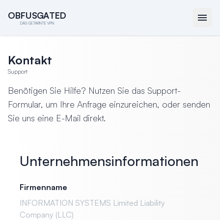
O
O
B
B
F
F
U
U
S
S
G
G
A
A
T
T
E
E
D
D
DAS GETARNTE VPN
Kontakt
Support
Benötigen Sie Hilfe? Nutzen Sie das Support-
Formular, um Ihre Anfrage einzureichen, oder senden
Sie uns eine E-Mail direkt.
Unternehmensinformationen
Firmenname
INFORMATION SYSTEMS Limited Liability
Company (LLC)