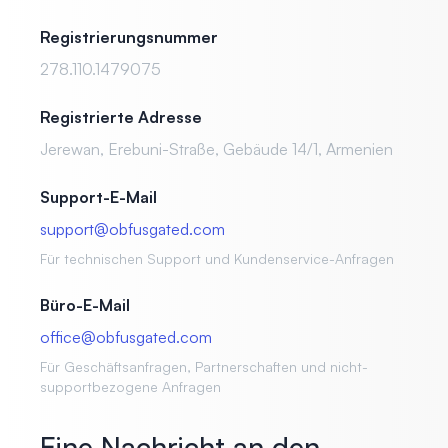
Registrierungsnummer
278.110.1479075
Registrierte Adresse
Jerewan, Erebuni-Straße, Gebäude 14/1, Armenien
Support-E-Mail
support@obfusgated.com
Für technischen Support und Kundenservice-Anfragen
Büro-E-Mail
office@obfusgated.com
Für Geschäftsanfragen, Partnerschaften und nicht-
supportbezogene Anfragen
Eine Nachricht an den