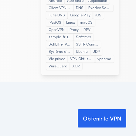
Android
App Store
Application
Client VPN SoftEther
DNS
Excdev Softether Adapter
Fuite DNS
Google Play
iOS
iPadOS
Linux
macOS
OpenVPN
Proxy
RPV
sample-fr-tag
Softether
SoftEther VPN Client Manager
SSTP Connect
Système d'exploitation Windows
Ubuntu
UDP
Vie privée
VPN Obfusqué
vpncmd
WireGuard
XOR
Obtenir le VPN