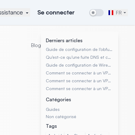
ssistance
Se connecter
FR
Derniers articles
Blog
Guide de configuration de l’obfuscation XOR pour le protocole OpenVPN sur un serveur SoftEther VPN
Qu’est-ce qu’une fuite DNS et comment l’empêcher
Guide de configuration de WireGuard sur un serveur SoftEther VPN
Comment se connecter à un VPN avec le client SoftEther sur Windows, macOS et Linux
Comment se connecter à un VPN avec l’application SSTP Connect
Comment se connecter à un VPN avec Excdev Softether Adapter
Catégories
Guides
Non catégorisé
Tags