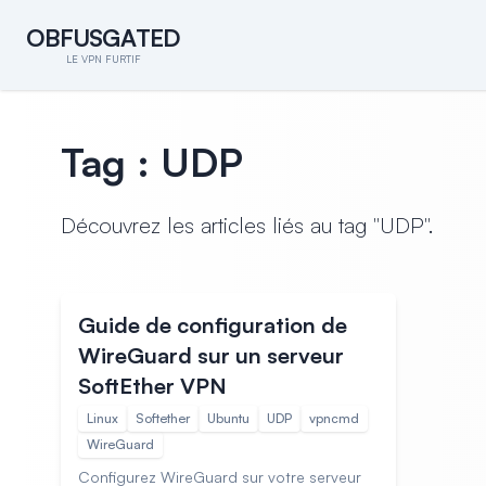
O
B
F
U
S
G
A
T
E
D
O
B
F
U
S
G
A
T
E
D
LE VPN FURTIF
Tag : UDP
Découvrez les articles liés au tag "UDP".
Guides
12 févr. 2025 09:37
Guide de configuration de
WireGuard sur un serveur
SoftEther VPN
Linux
Softether
Ubuntu
UDP
vpncmd
WireGuard
Configurez WireGuard sur votre serveur