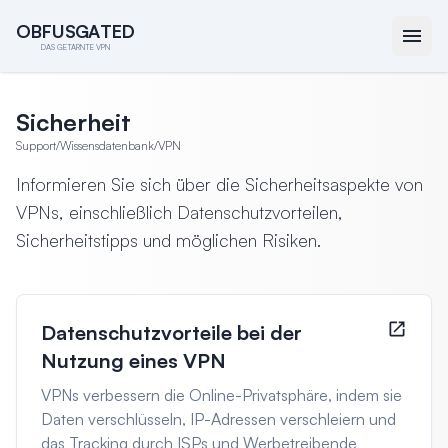
O
O
B
B
F
F
U
U
S
S
G
G
A
A
T
T
E
E
D
D
DAS GETARNTE VPN
Sicherheit
Support
/
Wissensdatenbank
/
VPN
Informieren Sie sich über die Sicherheitsaspekte von
VPNs, einschließlich Datenschutzvorteilen,
Sicherheitstipps und möglichen Risiken.
Datenschutzvorteile bei der
Nutzung eines VPN
VPNs verbessern die Online-Privatsphäre, indem sie
Daten verschlüsseln, IP-Adressen verschleiern und
das Tracking durch ISPs und Werbetreibende