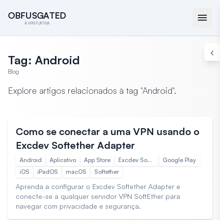
O
O
B
B
F
F
U
U
S
S
G
G
A
A
T
T
E
E
D
D
A VPN FURTIVA
Tag: Android
Blog
Explore artigos relacionados à tag "Android".
Guias
13 de jan. de 2025 12:35
Como se conectar a uma VPN usando o
Excdev Softether Adapter
Android
Aplicativo
App Store
Excdev Softether Adapter
Google Play
iOS
iPadOS
macOS
Softether
Aprenda a configurar o Excdev Softether Adapter e
conecte-se a qualquer servidor VPN SoftEther para
navegar com privacidade e segurança.