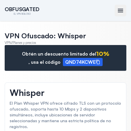
O
O
B
B
F
F
U
U
S
S
G
G
A
A
T
T
E
E
D
D
EL VPN SIGILOSO
VPN Ofuscado: Whisper
VPN
/
Planes y precios
10
%
Obtén un descuento limitado del
, usa el código
QND74KCWE
Whisper
El Plan Whisper VPN ofrece cifrado TLS con un protocolo
ofuscado, soporta hasta 10 Mbps y 2 dispositivos
simultáneos, incluye ubicaciones de servidor
seleccionadas y mantiene una estricta política de no
registros.