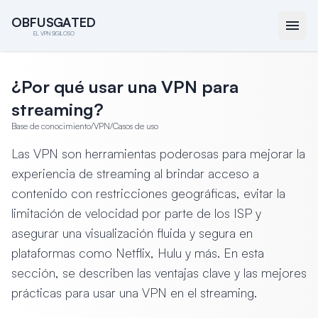
O
O
B
B
F
F
U
U
S
S
G
G
A
A
T
T
E
E
D
D
EL VPN SIGILOSO
¿Por qué usar una VPN para
streaming?
Base de conocimiento
/
VPN
/
Casos de uso
Las VPN son herramientas poderosas para mejorar la
experiencia de streaming al brindar acceso a
contenido con restricciones geográficas, evitar la
limitación de velocidad por parte de los ISP y
asegurar una visualización fluida y segura en
plataformas como Netflix, Hulu y más. En esta
sección, se describen las ventajas clave y las mejores
prácticas para usar una VPN en el streaming.