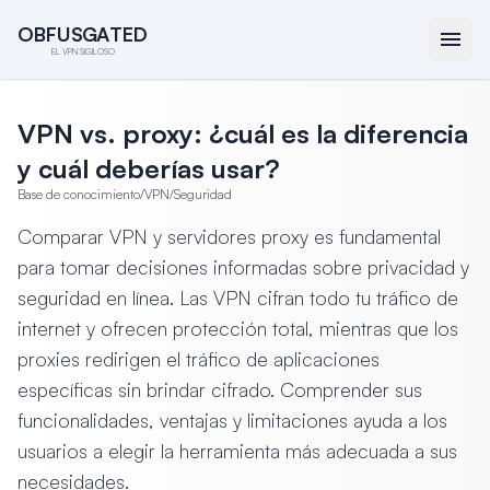
O
O
B
B
F
F
U
U
S
S
G
G
A
A
T
T
E
E
D
D
EL VPN SIGILOSO
VPN vs. proxy: ¿cuál es la diferencia
y cuál deberías usar?
Base de conocimiento
/
VPN
/
Seguridad
Comparar VPN y servidores proxy es fundamental
para tomar decisiones informadas sobre privacidad y
seguridad en línea. Las VPN cifran todo tu tráfico de
internet y ofrecen protección total, mientras que los
proxies redirigen el tráfico de aplicaciones
específicas sin brindar cifrado. Comprender sus
funcionalidades, ventajas y limitaciones ayuda a los
usuarios a elegir la herramienta más adecuada a sus
necesidades.