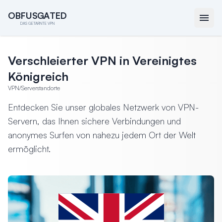
O
O
B
B
F
F
U
U
S
S
G
G
A
A
T
T
E
E
D
D
DAS GETARNTE VPN
Verschleierter VPN in Vereinigtes
Königreich
VPN
/
Serverstandorte
Entdecken Sie unser globales Netzwerk von VPN-
Servern, das Ihnen sichere Verbindungen und
anonymes Surfen von nahezu jedem Ort der Welt
ermöglicht.