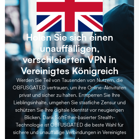
Holen Sie sich einen
unauffälligen,
verschleierten VPN in
Vereinigtes Königreich
Werden Sie Teil von Tausenden von Nutzern, die
OBFUSGATED vertrauen, um ihre Online-Aktivitäten
privat und sicher zu halten. Entsperren Sie Ihre
Lieblingsinhalte, umgehen Sie staatliche Zensur und
schützen Sie Ihre digitale Identität vor neugierigen
Blicken. Dank SoftEther-basierter Stealth-
Technologie ist OBFUSGATED die beste Wahl für
sichere und unauffällige Verbindungen in Vereinigtes