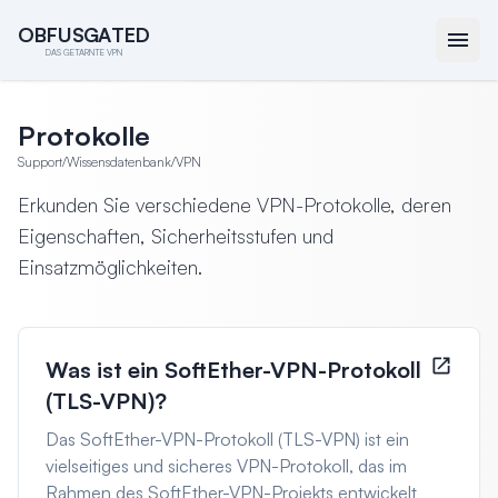
O
O
B
B
F
F
U
U
S
S
G
G
A
A
T
T
E
E
D
D
DAS GETARNTE VPN
Protokolle
Support
/
Wissensdatenbank
/
VPN
Erkunden Sie verschiedene VPN-Protokolle, deren
Eigenschaften, Sicherheitsstufen und
Einsatzmöglichkeiten.
Was ist ein SoftEther-VPN-Protokoll
(TLS-VPN)?
Das SoftEther-VPN-Protokoll (TLS-VPN) ist ein
vielseitiges und sicheres VPN-Protokoll, das im
Rahmen des SoftEther-VPN-Projekts entwickelt