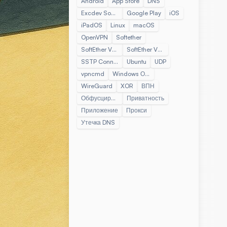
Android
App Store
DNS
Excdev Softether Adapter
Google Play
iOS
iPadOS
Linux
macOS
OpenVPN
Softether
SoftEther VPN Client Manager
SoftEther VPN Клиент
SSTP Connect
Ubuntu
UDP
vpncmd
Windows Операционная Система
WireGuard
XOR
ВПН
Обфусцированный VPN
Приватность
Приложение
Прокси
Утечка DNS