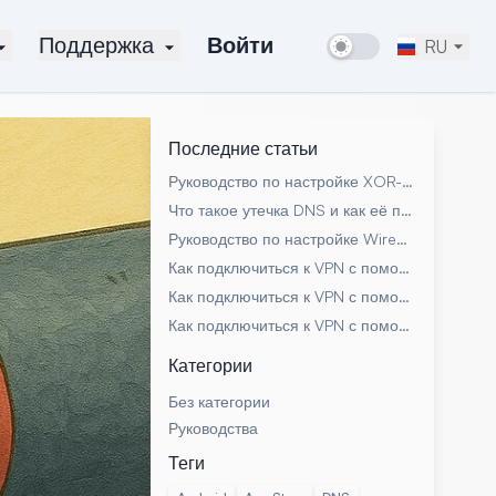
Поддержка
Войти
RU
Последние статьи
Руководство по настройке XOR-обфускации для протокола OpenVPN на сервере SoftEther VPN
Что такое утечка DNS и как её предотвратить
Руководство по настройке WireGuard на сервере SoftEther VPN
Как подключиться к VPN с помощью SoftEther Client в Windows, macOS и Linux
Как подключиться к VPN с помощью приложения SSTP Connect
Как подключиться к VPN с помощью Excdev Softether Adapter
Категории
Без категории
Руководства
Теги