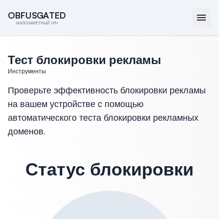
O
O
B
B
F
F
U
U
S
S
G
G
A
A
T
T
E
E
D
D
МАЛОЗАМЕТНЫЙ VPN
Тест блокировки рекламы
Инструменты
Проверьте эффективность блокировки рекламы
на вашем устройстве с помощью
автоматического теста блокировки рекламных
доменов.
Статус блокировки