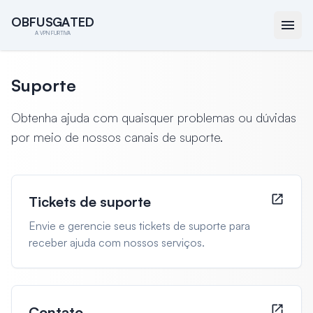
O
O
B
B
F
F
U
U
S
S
G
G
A
A
T
T
E
E
D
D
A VPN FURTIVA
Suporte
Obtenha ajuda com quaisquer problemas ou dúvidas
por meio de nossos canais de suporte.
Tickets de suporte
Envie e gerencie seus tickets de suporte para
receber ajuda com nossos serviços.
Contato