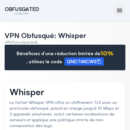
O
O
B
B
F
F
U
U
S
S
G
G
A
A
T
T
E
E
D
D
LE VPN FURTIF
VPN Obfusqué: Whisper
VPN
/
Formules et tarifs
10
%
Bénéficiez d’une réduction limitée de
, utilisez le code
QND74KCWE
Whisper
Le forfait Whisper VPN offre un chiffrement TLS avec un
protocole obfusqué, prend en charge jusqu’à 10 Mbps et
2 appareils simultanés, inclut certaines localisations de
serveurs et applique une politique stricte de non-
conservation des logs.